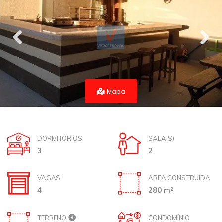
Mapa
DORMITÓRIOS
SALA(S)
3
2
VAGAS
ÁREA CONSTRUÍDA
4
280 m²
TERRENO
CONDOMÍNIO