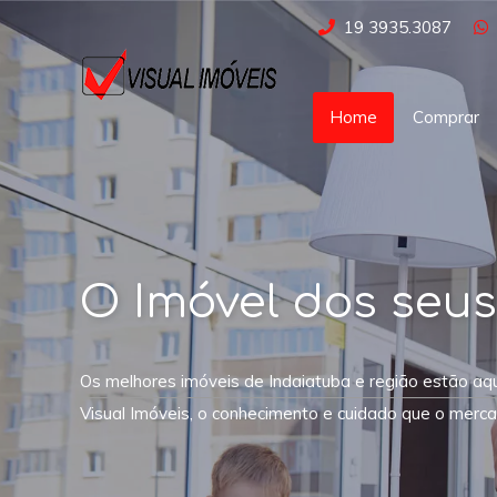
19 3935.3087
Home
Comprar
O Imóvel dos seus
Os melhores imóveis de Indaiatuba e região estão aqu
Visual Imóveis, o conhecimento e cuidado que o merca