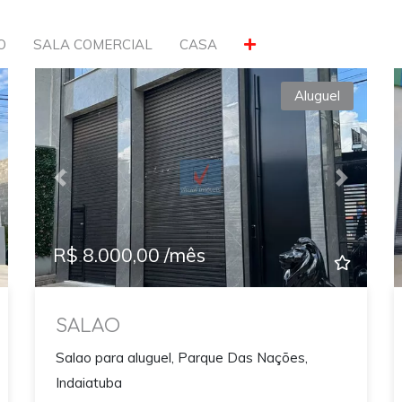
O
SALA COMERCIAL
CASA
Aluguel
xt
Previous
Next
R$ 8.000,00 /mês
SALAO
Salao para aluguel, Parque Das Nações,
Indaiatuba