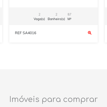
2
2
87
Vaga(s)
Banheiro(s)
M²
REF SA4016
Imóveis para comprar