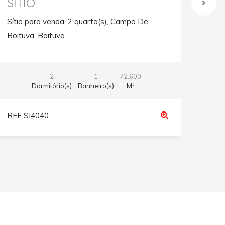
SÍTIO
CA
Sítio para venda, 2 quarto(s), Campo De
Casa
Boituva, Boituva
Barn
2
1
72.600
Dormitório(s)
Banheiro(s)
M²
REF SI4040
REF