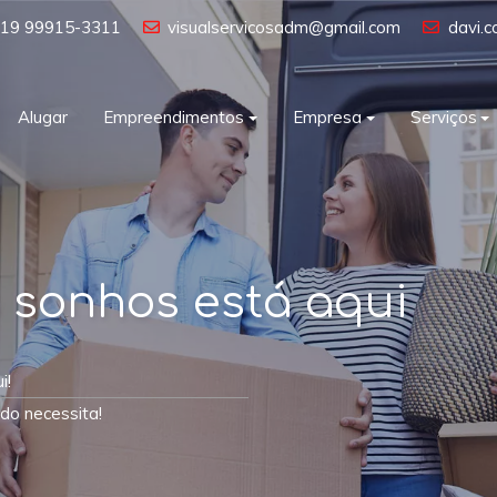
19 99915-3311
visualservicosadm@gmail.com
davi.
Alugar
Empreendimentos
Empresa
Serviços
 sonhos está aqui
i!
do necessita!