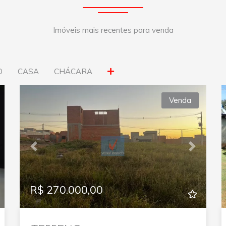
Imóveis mais recentes para venda
O
CASA
CHÁCARA
Venda
xt
Previous
Next
R$ 270.000,00