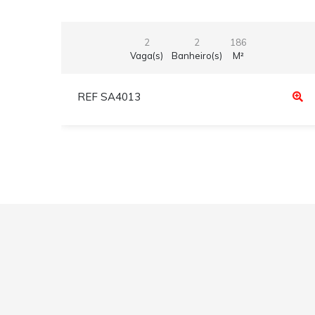
2
2
186
Vaga(s)
Banheiro(s)
M²
REF SA4013