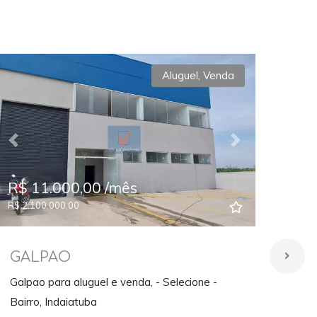
Aluguel
,
Venda
Previous
Next
Prev
R$ 11.000,00 /mês
R$ 
R$ 2.100.000,00
GALPAO
AP
Galpao para aluguel e venda, - Selecione -
Apar
Bairro, Indaiatuba
Cond