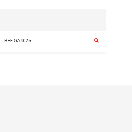
Inda
REF GA4025
REF