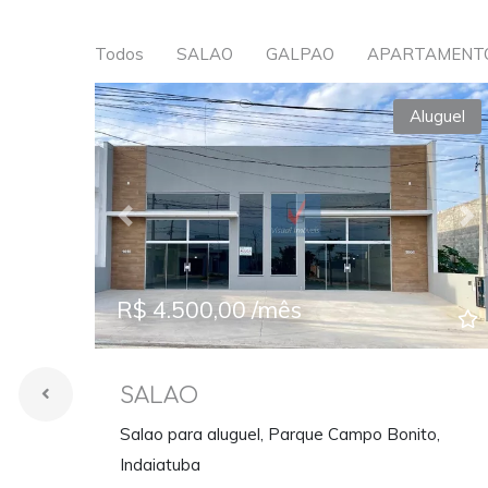
Todos
SALAO
GALPAO
APARTAMENT
Aluguel
Previous
Ne
R$ 4.500,00 /mês
SALAO
Salao para aluguel, Parque Campo Bonito,
Indaiatuba