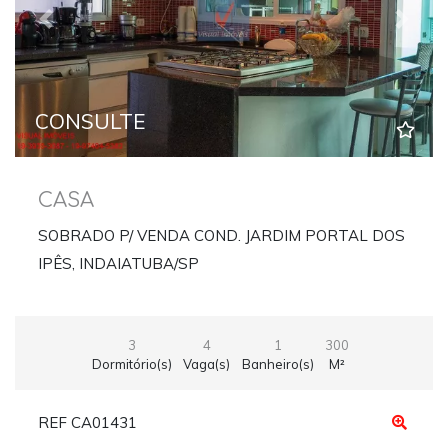
Previous
Next
CONSULTE
CASA
SOBRADO P/ VENDA COND. JARDIM PORTAL DOS
IPÊS, INDAIATUBA/SP
3
4
1
300
Dormitório(s)
Vaga(s)
Banheiro(s)
M²
REF CA01431