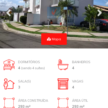
Mapa
DORMITÓRIOS
BANHEIROS
4
4
(sendo 4 suítes)
SALA(S)
VAGAS
3
4
ÁREA CONSTRUÍDA
ÁREA ÚTIL
293 m²
293 m²