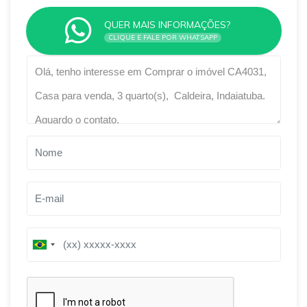
QUER MAIS INFORMAÇÕES?
CLIQUE E FALE POR WHATSAPP
Qual o melhor dia e horário pra você?
B
B
r
r
a
a
z
z
i
i
l