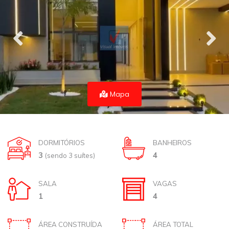
Mapa
DORMITÓRIOS
BANHEIROS
3
4
(sendo 3 suítes)
SALA
VAGAS
1
4
ÁREA CONSTRUÍDA
ÁREA TOTAL