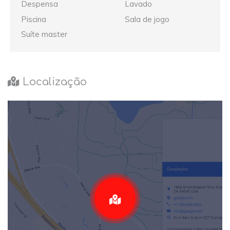
Despensa
Lavado
Piscina
Sala de jogo
Suíte master
Localização