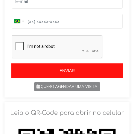
B
B
r
r
a
a
z
z
i
i
l
l
+
+
5
5
5
5
ENVIAR
QUERO AGENDAR UMA VISITA
SOLICITAR AGENDAMENTO
Leia o QR-Code para abrir no celular
VOLTAR