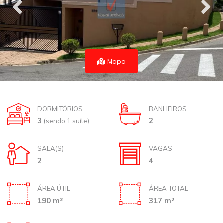
Mapa
DORMITÓRIOS
BANHEIROS
3
2
(sendo 1 suíte)
SALA(S)
VAGAS
2
4
ÁREA ÚTIL
ÁREA TOTAL
190 m²
317 m²