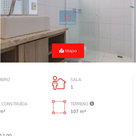
Mapa
EIRO
SALA
1
 CONSTRUÍDA
TERRENO
m²
107 m²
12,00