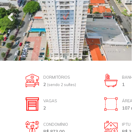
DORMITÓRIOS
BANH
2
1
(sendo 2 suítes)
VAGAS
ÁREA
2
107 
CONDOMÍNIO
IPTU
R$ 873,00
R$ 3