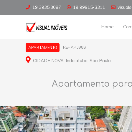
19 3935.3087
19 99915-3311
visual
Home
Com
REF AP3988
APARTAMENTO
CIDADE NOVA, Indaiatuba, São Paulo
Apartamento para a