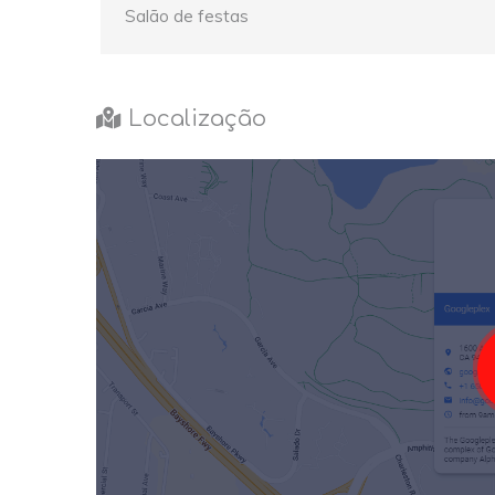
Salão de festas
Localização