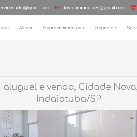
servicosadm@gmail.com
davi.commodities@gmail.com
prar
Alugar
Empreendimentos
Empresa
Serv
luguel e venda, Cidade Nova, 
Indaiatuba/SP