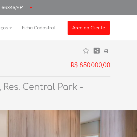
66346/SP
iços
Ficha Cadastral
Área do Cliente
R$ 850.000,00
Res. Central Park -