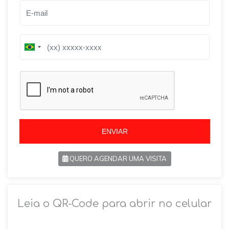
B
B
r
r
a
a
z
z
i
i
l
l
+
+
5
5
5
5
ENVIAR
QUERO AGENDAR UMA VISITA
SOLICITAR AGENDAMENTO
Leia o QR-Code para abrir no celular
VOLTAR