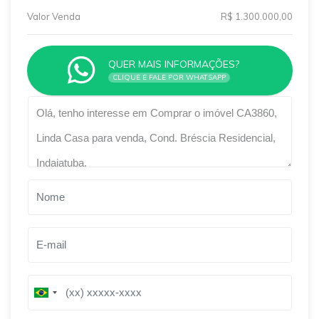
Valor Venda
R$ 1.300.000,00
QUER MAIS INFORMAÇÕES?
CLIQUE E FALE POR WHATSAPP
Qual o melhor dia e horário pra você?
B
B
r
r
a