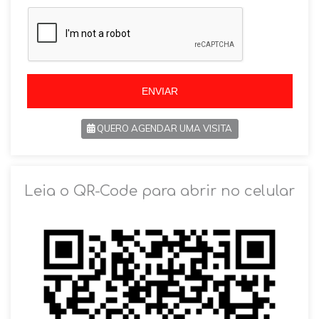
a
z
z
i
i
l
l
+
+
5
5
5
5
ENVIAR
QUERO AGENDAR UMA VISITA
SOLICITAR AGENDAMENTO
Leia o QR-Code para abrir no celular
VOLTAR