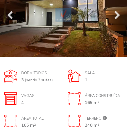
DORMITÓRIOS
SALA
3
1
(sendo 3 suítes)
VAGAS
ÁREA CONSTRUÍDA
4
165 m²
ÁREA TOTAL
TERRENO
165 m²
240 m²