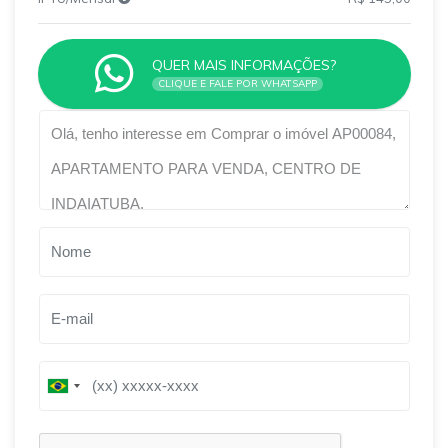
QUER MAIS INFORMAÇÕES?
CLIQUE E FALE POR WHATSAPP
Qual o melhor dia e horário pra você?
B
B
r
r
a
a
z
z