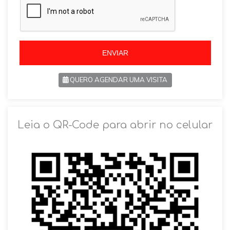
i
i
l
l
+
+
5
5
5
5
ENVIAR
QUERO AGENDAR UMA VISITA
SOLICITAR AGENDAMENTO
Leia o QR-Code para abrir no celular
VOLTAR