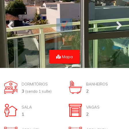
Mapa
DORMITÓRIOS
BANHEIROS
3
2
(sendo 1 suíte)
SALA
VAGAS
1
2