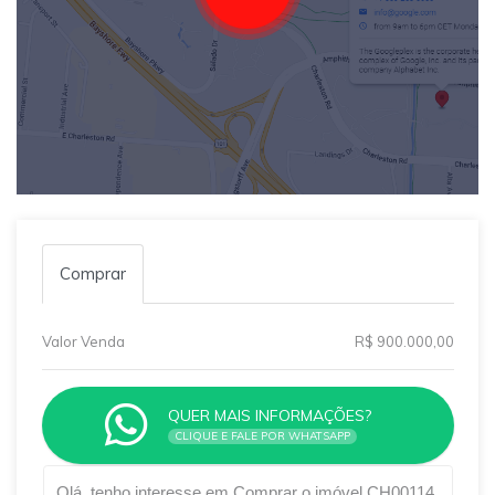
Comprar
Valor Venda
R$ 900.000,00
QUER MAIS INFORMAÇÕES?
CLIQUE E FALE POR WHATSAPP
Qual o melhor dia e horário pra você?