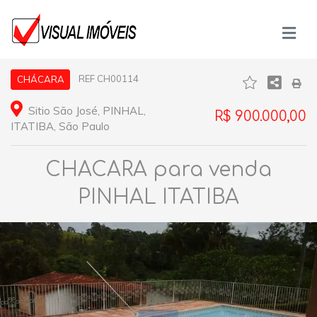
REF CH00114
CHÁCARA
Sitio São José, PINHAL,
R$ 900.000,00
ITATIBA, São Paulo
CHACARA para venda
PINHAL ITATIBA