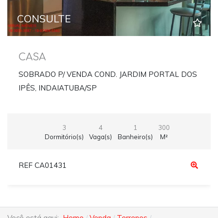
CONSULTE
CASA
SOBRADO P/ VENDA COND. JARDIM PORTAL DOS
IPÊS, INDAIATUBA/SP
3
4
1
300
Dormitório(s)
Vaga(s)
Banheiro(s)
M²
REF CA01431
Você está aqui:
Home
Venda
Terrenos