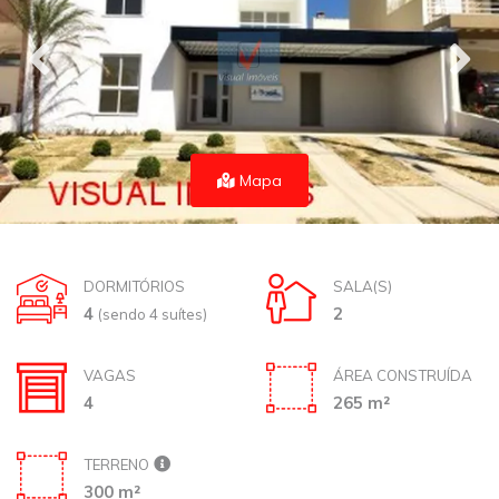
Mapa
DORMITÓRIOS
SALA(S)
4
2
(sendo 4 suítes)
VAGAS
ÁREA CONSTRUÍDA
4
265 m²
TERRENO
300 m²