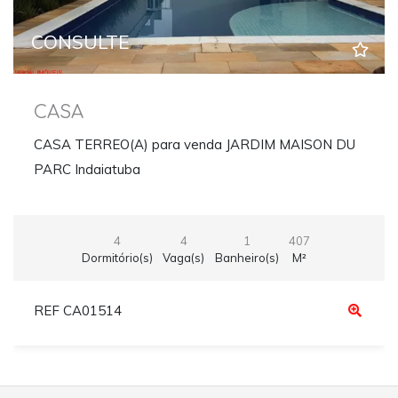
CONSULTE
CASA
CASA TERREO(A) para venda JARDIM MAISON DU
PARC Indaiatuba
4
4
1
407
Dormitório(s)
Vaga(s)
Banheiro(s)
M²
REF CA01514