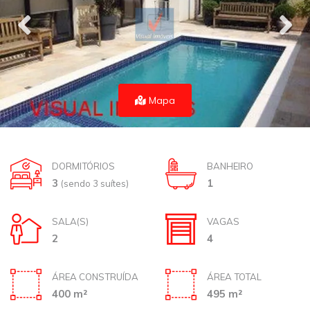
Mapa
DORMITÓRIOS
BANHEIRO
3
1
(sendo 3 suítes)
SALA(S)
VAGAS
2
4
ÁREA CONSTRUÍDA
ÁREA TOTAL
400 m²
495 m²