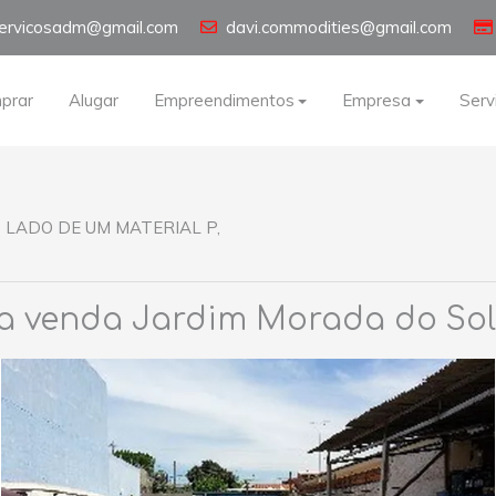
servicosadm@gmail.com
davi.commodities@gmail.com
prar
Alugar
Empreendimentos
Empresa
Serv
 LADO DE UM MATERIAL P,
a venda Jardim Morada do Sol