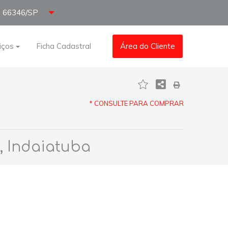
66346/SP
iços
Ficha Cadastral
Área do Cliente
* CONSULTE PARA COMPRAR
, Indaiatuba