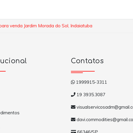
para venda Jardim Morada do Sol, Indaiatuba
tucional
Contatos
1999915-3311
19 3935.3087
visualservicosadm@gmail.
dimentos
davi.commodities@gmail.c
a
66346/SP