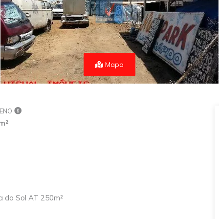
Mapa
ENO
m²
da do Sol AT 250m²