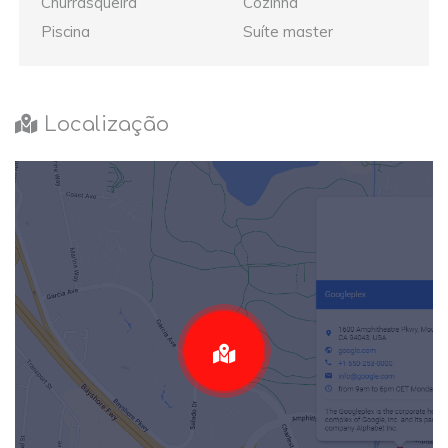
Churrasqueira
Cozinha
Piscina
Suíte master
Localização