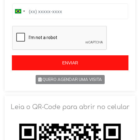
B
B
r
r
a
a
z
z
i
i
l
l
+
+
5
5
5
5
ENVIAR
QUERO AGENDAR UMA VISITA
SOLICITAR AGENDAMENTO
Leia o QR-Code para abrir no celular
VOLTAR