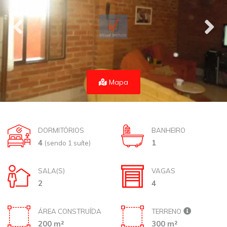
Mapa
DORMITÓRIOS
BANHEIRO
4
1
(sendo 1 suíte)
SALA(S)
VAGAS
2
4
ÁREA CONSTRUÍDA
TERRENO
200 m²
300 m²