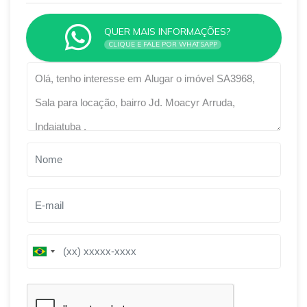
QUER MAIS INFORMAÇÕES?
CLIQUE E FALE POR WHATSAPP
Qual o melhor dia e horário pra você?
B
B
r
r
a
a
z
z
i
i
l