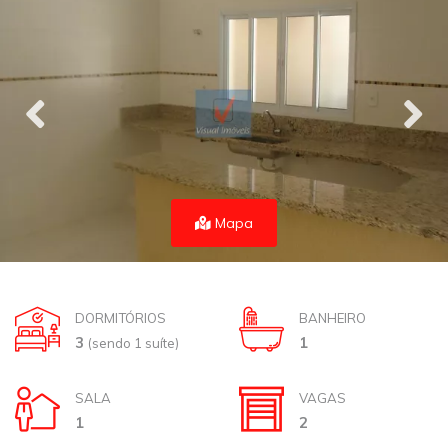
Mapa
DORMITÓRIOS
BANHEIRO
3
1
(sendo 1 suíte)
SALA
VAGAS
1
2