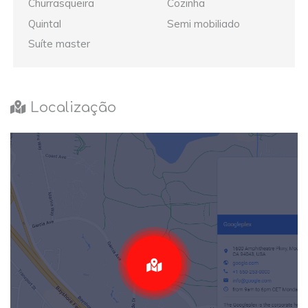
Churrasqueira
Cozinha
Quintal
Semi mobiliado
Suíte master
Localização