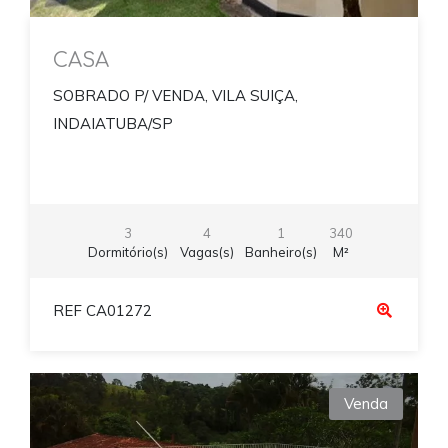
CASA
SOBRADO P/ VENDA, VILA SUIÇA,
INDAIATUBA/SP
3
4
1
340
Dormitório(s)
Vagas(s)
Banheiro(s)
M²
REF CA01272
Venda