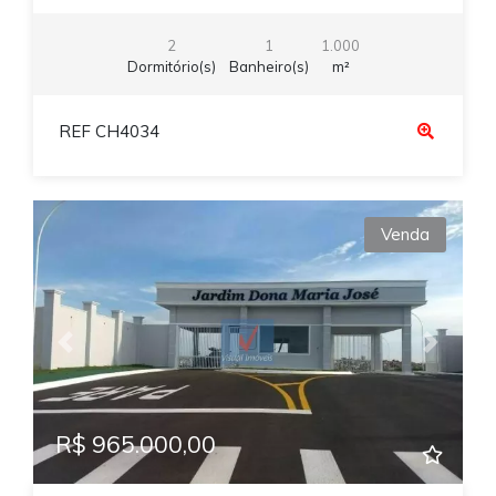
2
1
1.000
Dormitório(s)
Banheiro(s)
m²
REF CH4034
Venda
Previous
Next
R$ 965.000,00