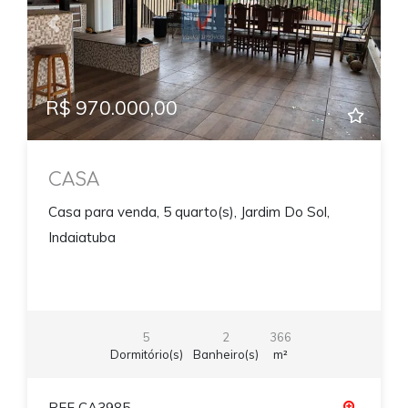
Previous
Next
R$ 970.000,00
CASA
Casa para venda, 5 quarto(s), Jardim Do Sol,
Indaiatuba
5
2
366
Dormitório(s)
Banheiro(s)
m²
REF CA3985