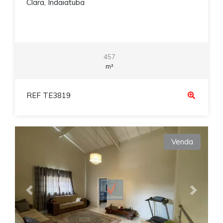
Clara, Indaiatuba
457
m²
REF TE3819
Venda
Previous
Next