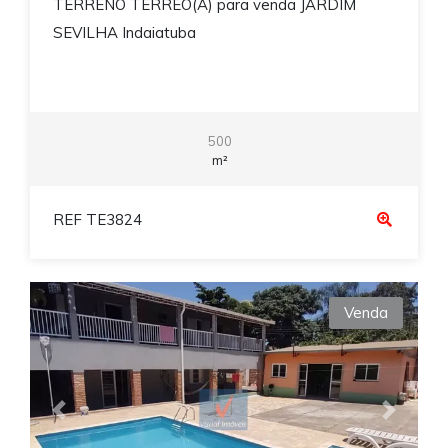
TERRENO TERREO(A) para venda JARDIM
SEVILHA Indaiatuba
500
m²
REF TE3824
Venda
Previous
Next