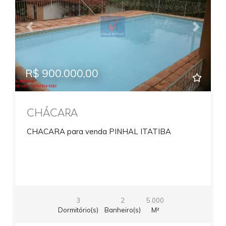
Previous
Next
R$ 900.000,00
CHÁCARA
CHACARA para venda PINHAL ITATIBA
3
2
5.000
Dormitório(s)
Banheiro(s)
M²