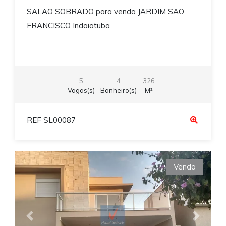
SALAO SOBRADO para venda JARDIM SAO
FRANCISCO Indaiatuba
5
4
326
Vagas(s)
Banheiro(s)
M²
REF SL00087
Venda
Previous
Next