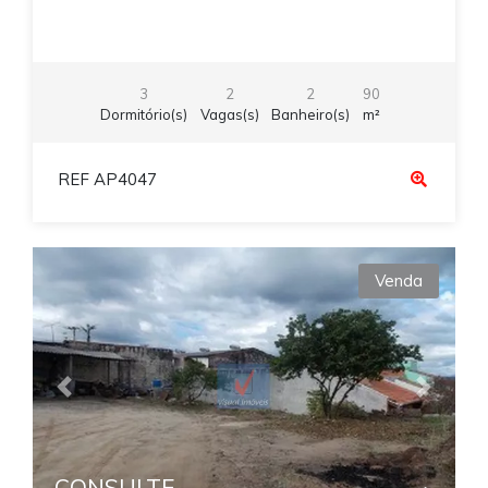
3
2
2
90
Dormitório(s)
Vagas(s)
Banheiro(s)
m²
REF AP4047
Venda
Previous
Next
CONSULTE