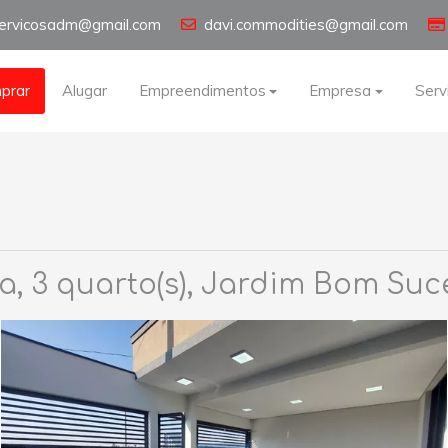
servicosadm@gmail.com
davi.commodities@gmail.com
prar
Alugar
Empreendimentos
Empresa
Serv
, 3 quarto(s), Jardim Bom Suc