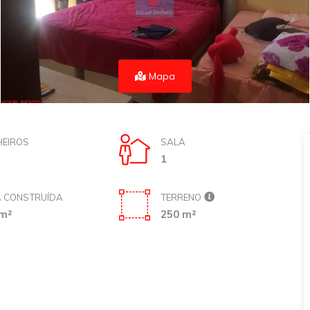
Mapa
EIROS
SALA
1
 CONSTRUÍDA
TERRENO
m²
250 m²