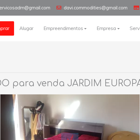
servicosadm@gmail.com
davi.commodities@gmail.com
prar
Alugar
Empreendimentos
Empresa
Serv
 para venda JARDIM EUROPA 