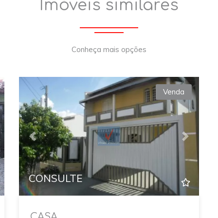
Imóveis similares
Conheça mais opções
Venda
xt
Previous
Next
CONSULTE
CASA