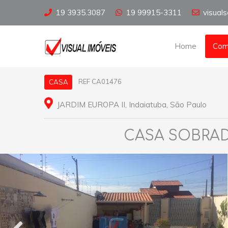
19 3935.3087
19 99915-3311
visual
Home
Com
REF CA01476
CASA
JARDIM EUROPA II, Indaiatuba, São Paulo
CASA SOBRADO