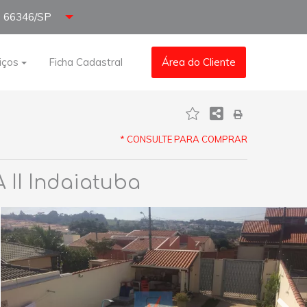
66346/SP
iços
Ficha Cadastral
Área do Cliente
* CONSULTE PARA COMPRAR
II Indaiatuba