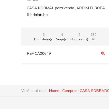
CASA NORMAL para venda JARDIM EUROPA
II Indaiatuba
3
4
2
350
Dormitório(s)
Vaga(s)
Banheiro(s)
M²
REF CA00649
Você está aqui:
Home
Comprar
CASA SOBRADO p