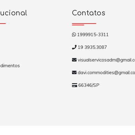
tucional
Contatos
1999915-3311
19 3935.3087
visualservicosadm@gmail.
dimentos
davi.commodities@gmail.c
a
66346/SP