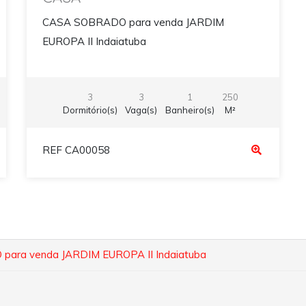
CASA SOBRADO para venda JARDIM
EUROPA II Indaiatuba
3
3
1
250
Dormitório(s)
Vaga(s)
Banheiro(s)
M²
REF CA00058
ara venda JARDIM EUROPA II Indaiatuba